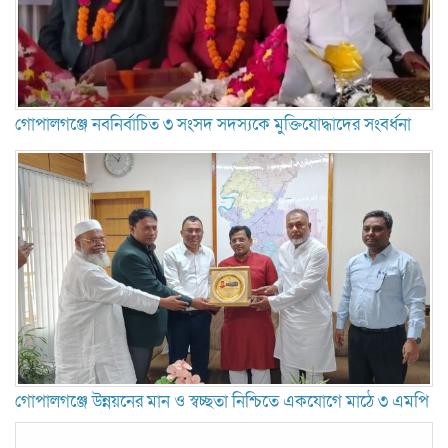
গোপালগঞ্জে নবনির্বাচিত ৩ সংসদ সদস্যকে মুক্তিযোদ্ধাদের সংবর্ধনা
গোপালগঞ্জে উন্নয়নের মান ও স্বচ্ছতা নিশ্চিতে একযোগে মাঠে ৩ এমপি