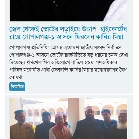
জেল থেকেই ভোটের লড়াইয়ে উত্তাপ: হাইকোর্টের
রায়ে গোপালগঞ্জ-১ আসনে ফিরলেন কাবির মিয়া
গোপালগঞ্জ প্রতিনিধি: আসন্ন ত্রয়োদশ জাতীয় সংসদ নির্বাচনে
গোপালগঞ্জ-১ আসনে ভোটের রাজনীতিতে বড় ধরনের চমক দেখা
দিয়েছে। ঋণখেলাপির অভিযোগে বাতিল হওয়া গণঅধিকার
পরিষদ মনোনীত প্রার্থী জেলবন্দি কাবির মিয়ার মনোনয়নপত্র বৈধ
ঘোষণা
বিস্তারিত