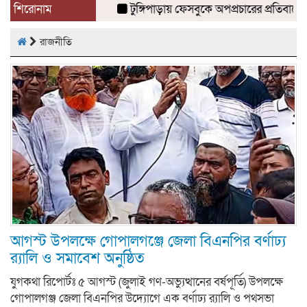
শিরোনাম
টুঙ্গিপাড়ায় ফেসবুকে অপপ্রচারের প্রতিবাদে বি
রাজনীতি
আগস্ট উপলক্ষে গোপালগঞ্জে জেলা বিএনপির বর্ণাঢ্য
র‍্যালি ও সমাবেশ অনুষ্ঠিত
যুগকথা রিপোর্টঃ ৫ আগস্ট (জুলাই গণ-অভ্যুত্থানের বর্ষপূর্তি) উপলক্ষে
গোপালগঞ্জ জেলা বিএনপির উদ্যোগে এক বর্ণাঢ্য র‍্যালি ও পথসভা