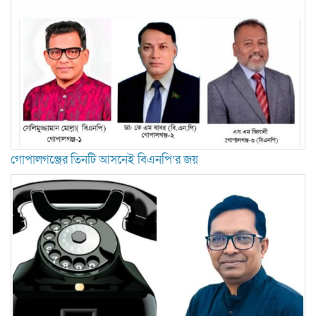
গোপালগঞ্জের তিনটি আসনেই বিএনপি’র জয়