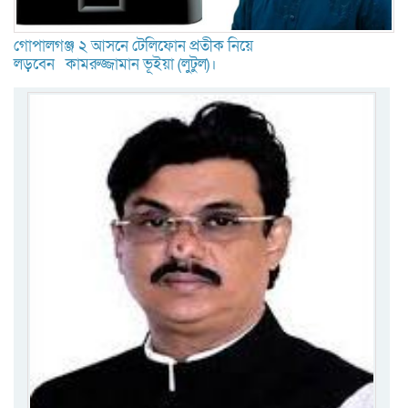
গোপালগঞ্জ ২ আসনে টেলিফোন প্রতীক নিয়ে
লড়বেন কামরুজ্জামান ভূইয়া (লুটুল)।