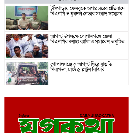
টুঙ্গিপাড়ায় ফেসবুকে অপপ্রচারের প্রতিবাদে
বিএনপি ও যুবদল নেতার সংবাদ সম্মেলন
আগস্ট উপলক্ষে গোপালগঞ্জে জেলা
বিএনপির বর্ণাঢ্য র‍্যালি ও সমাবেশ অনুষ্ঠিত
গোপালগঞ্জে ৫ আগস্ট ঘিরে বাড়তি
নিরাপত্তা, মাঠে ৫ প্লাটুন বিজিবি
গোপালগঞ্জে ২ হাজার ৩শত পিচ ইয়াবাসহ
এক মাদক ব্যবসায়ী র‌্যাব হাতে গ্রেফতার
গোপালগঞ্জে ‘৩৬ জুলাই’ স্মারক তোরণে
আগুন, আংশিক ক্ষতিগ্রস্ত