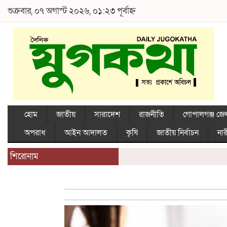
শুক্রবার, ০৭ অগাস্ট ২০২৬, ০১:২৩ পূর্বাহ্ন
হোম
জাতীয়
সারাদেশ
রাজনীতি
গোপালগঞ্জ জে
অপরাধ
আইন আদালত
কৃষি
জাতীয় নির্বাচন
নার
শিরোনাম