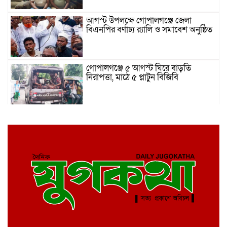
আগস্ট উপলক্ষে গোপালগঞ্জে জেলা
বিএনপির বর্ণাঢ্য র‍্যালি ও সমাবেশ অনুষ্ঠিত
গোপালগঞ্জে ৫ আগস্ট ঘিরে বাড়তি
নিরাপত্তা, মাঠে ৫ প্লাটুন বিজিবি
গোপালগঞ্জে ২ হাজার ৩শত পিচ ইয়াবাসহ
এক মাদক ব্যবসায়ী র‌্যাব হাতে গ্রেফতার
গোপালগঞ্জে ‘৩৬ জুলাই’ স্মারক তোরণে
আগুন, আংশিক ক্ষতিগ্রস্ত
দর্শনা সীমান্তে বিপুল পরিমাণ সোনার
বারসহ পাচারকারী আটক