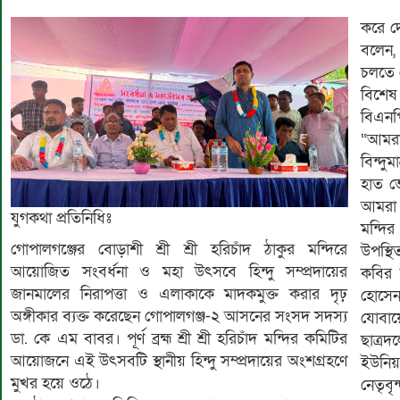
করে দ
বলেন,
চলতে 
বিশে
বিএনপ
“আমরা 
বিন্দু
হাত ভে
আমরা 
যুগকথা প্রতিনিধিঃ
মন্দি
গোপালগঞ্জের বোড়াশী শ্রী শ্রী হরিচাঁদ ঠাকুর মন্দিরে
উপস্থ
আয়োজিত সংবর্ধনা ও মহা উৎসবে হিন্দু সম্প্রদায়ের
কবির 
জানমালের নিরাপত্তা ও এলাকাকে মাদকমুক্ত করার দৃঢ়
হোসেন
অঙ্গীকার ব্যক্ত করেছেন গোপালগঞ্জ-২ আসনের সংসদ সদস্য
যোবায়
ডা. কে এম বাবর। পূর্ণ ব্রহ্ম শ্রী শ্রী হরিচাঁদ মন্দির কমিটির
ছাত্র
আয়োজনে এই উৎসবটি স্থানীয় হিন্দু সম্প্রদায়ের অংশগ্রহণে
ইউনিয়
মুখর হয়ে ওঠে।
নেতৃবৃন