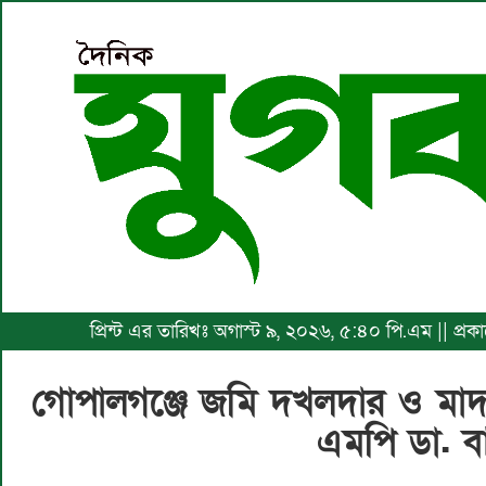
প্রিন্ট এর তারিখঃ অগাস্ট ৯, ২০২৬, ৫:৪০ পি.এম || প্
গোপালগঞ্জে জমি দখলদার ও মাদ
এমপি ডা. ব