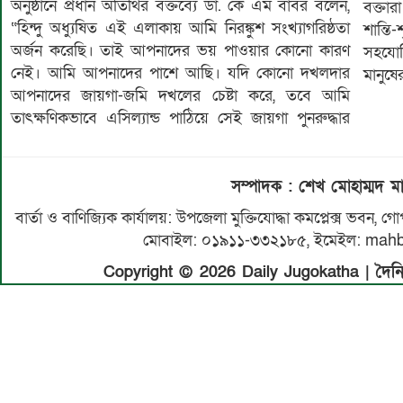
অনুষ্ঠানে প্রধান অতিথির বক্তব্যে ডা. কে এম বাবর বলেন,
বক্তা
“হিন্দু অধ্যুষিত এই এলাকায় আমি নিরঙ্কুশ সংখ্যাগরিষ্ঠতা
শান্ত
অর্জন করেছি। তাই আপনাদের ভয় পাওয়ার কোনো কারণ
সহযোগি
নেই। আমি আপনাদের পাশে আছি। যদি কোনো দখলদার
মানুষে
আপনাদের জায়গা-জমি দখলের চেষ্টা করে, তবে আমি
তাৎক্ষণিকভাবে এসিল্যান্ড পাঠিয়ে সেই জায়গা পুনরুদ্ধার
সম্পাদক : শেখ মোহাম্মদ মা
বার্তা ও বাণিজ্যিক কার্যালয়: উপজেলা মুক্তিযোদ্ধা কমপ্লেক্স ভব
মোবাইল: ০১৯১১-৩৩২১৮৫, ইমেইল: ma
Copyright © 2026 Daily Jugokatha | দৈনিক