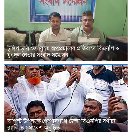
টুঙ্গিপাড়ায় ফেসবুকে অপপ্রচারের প্রতিবাদে বিএনপি ও
যুবদল নেতার সংবাদ সম্মেলন
আগস্ট উপলক্ষে গোপালগঞ্জে জেলা বিএনপির বর্ণাঢ্য
র‍্যালি ও সমাবেশ অনুষ্ঠিত