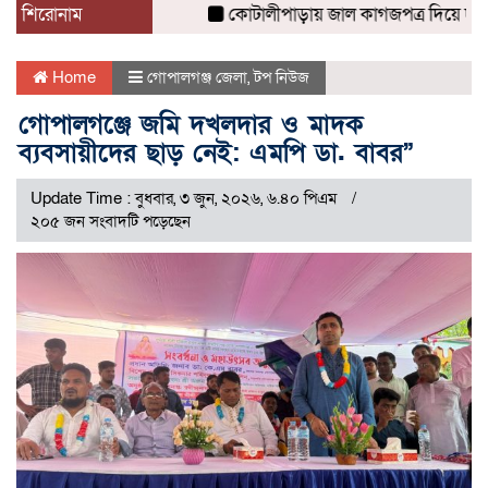
শিরোনাম
কোটালীপাড়ায় জাল কাগজপত্র দিয়ে দলিল রেজি
Home
গোপালগঞ্জ জেলা
,
টপ নিউজ
গোপালগঞ্জে জমি দখলদার ও মাদক
ব্যবসায়ীদের ছাড় নেই: এমপি ডা. বাবর”
Update Time : বুধবার, ৩ জুন, ২০২৬, ৬.৪০ পিএম
২০৫ জন সংবাদটি পড়েছেন