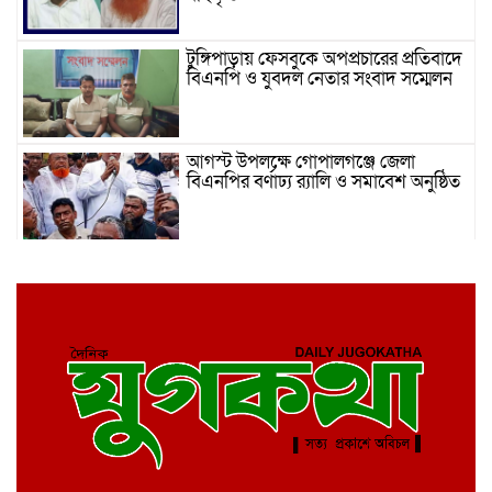
টুঙ্গিপাড়ায় ফেসবুকে অপপ্রচারের প্রতিবাদে
বিএনপি ও যুবদল নেতার সংবাদ সম্মেলন
আগস্ট উপলক্ষে গোপালগঞ্জে জেলা
বিএনপির বর্ণাঢ্য র‍্যালি ও সমাবেশ অনুষ্ঠিত
গোপালগঞ্জে ৫ আগস্ট ঘিরে বাড়তি
নিরাপত্তা, মাঠে ৫ প্লাটুন বিজিবি
গোপালগঞ্জে ২ হাজার ৩শত পিচ ইয়াবাসহ
এক মাদক ব্যবসায়ী র‌্যাব হাতে গ্রেফতার
গোপালগঞ্জে ‘৩৬ জুলাই’ স্মারক তোরণে
আগুন, আংশিক ক্ষতিগ্রস্ত