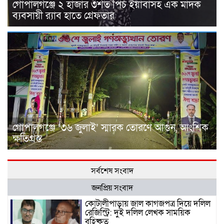
গোপালগঞ্জে ২ হাজার ৩শত পিচ ইয়াবাসহ এক মাদক
ব্যবসায়ী র‌্যাব হাতে গ্রেফতার
গোপালগঞ্জে ‘৩৬ জুলাই’ স্মারক তোরণে আগুন, আংশিক
ক্ষতিগ্রস্ত
সর্বশেষ সংবাদ
জনপ্রিয় সংবাদ
কোটালীপাড়ায় জাল কাগজপত্র দিয়ে দলিল
রেজিস্ট্রি: দুই দলিল লেখক সাময়িক
বহিষ্কৃত