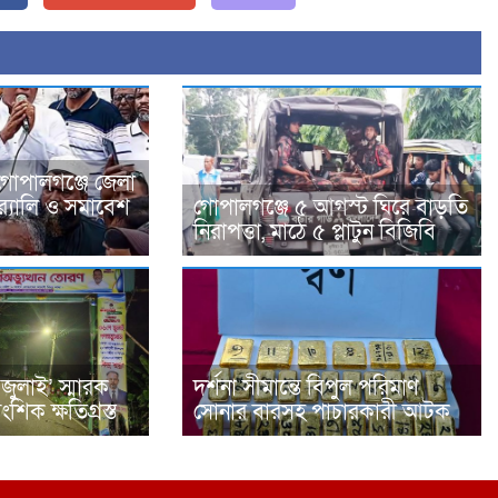
গোপালগঞ্জে জেলা
র‍্যালি ও সমাবেশ
গোপালগঞ্জে ৫ আগস্ট ঘিরে বাড়তি
নিরাপত্তা, মাঠে ৫ প্লাটুন বিজিবি
জুলাই’ স্মারক
দর্শনা সীমান্তে বিপুল পরিমাণ
িক ক্ষতিগ্রস্ত
সোনার বারসহ পাচারকারী আটক