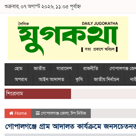
শুক্রবার, ০৭ অগাস্ট ২০২৬, ১১:০৫ পূর্বাহ্ন
হোম
জাতীয়
সারাদেশ
রাজনীতি
গোপালগঞ্জ জে
অপরাধ
আইন আদালত
কৃষি
জাতীয় নির্বাচন
নার
শিরোনাম
Home
গোপালগঞ্জ জেলা
,
টপ নিউজ
গোপালগঞ্জে গ্রাম আদালত কার্যক্রমে জনসচেতনতা 