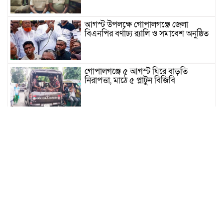
আগস্ট উপলক্ষে গোপালগঞ্জে জেলা
বিএনপির বর্ণাঢ্য র‍্যালি ও সমাবেশ অনুষ্ঠিত
গোপালগঞ্জে ৫ আগস্ট ঘিরে বাড়তি
নিরাপত্তা, মাঠে ৫ প্লাটুন বিজিবি
গোপালগঞ্জে ২ হাজার ৩শত পিচ ইয়াবাসহ
এক মাদক ব্যবসায়ী র‌্যাব হাতে গ্রেফতার
গোপালগঞ্জে ‘৩৬ জুলাই’ স্মারক তোরণে
আগুন, আংশিক ক্ষতিগ্রস্ত
দর্শনা সীমান্তে বিপুল পরিমাণ সোনার
বারসহ পাচারকারী আটক