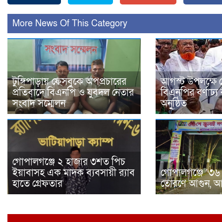
More News Of This Category
টুঙ্গিপাড়ায় ফেসবুকে অপপ্রচারের
আগস্ট উপলক্ষে 
প্রতিবাদে বিএনপি ও যুবদল নেতার
বিএনপির বর্ণাঢ্য 
সংবাদ সম্মেলন
অনুষ্ঠিত
গোপালগঞ্জে ২ হাজার ৩শত পিচ
ইয়াবাসহ এক মাদক ব্যবসায়ী র‌্যাব
গোপালগঞ্জে ‘৩৬ 
হাতে গ্রেফতার
তোরণে আগুন, আংশ